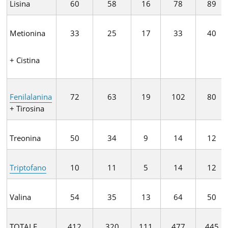
Lisina
60
58
16
78
89
Metionina
33
25
17
33
40
+ Cistina
Fenilalanina
72
63
19
102
80
+ Tirosina
Treonina
50
34
9
14
12
Triptofano
10
11
5
14
12
Valina
54
35
13
64
50
TOTALE
412
320
111
477
445