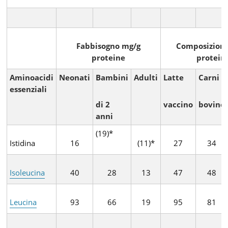
Fabbisogno mg/g
Composizion
proteine
protein
Aminoacidi
Neonati
Bambini
Adulti
Latte
Carni
essenziali
di 2
vaccino
bovine
anni
(19)*
Istidina
16
(11)*
27
34
Isoleucina
40
28
13
47
48
Leucina
93
66
19
95
81