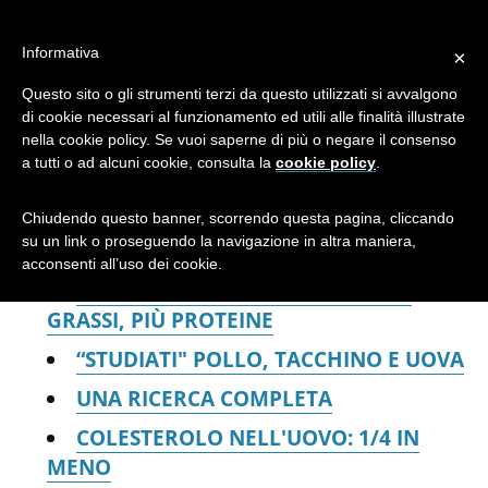
Pollo,
Informativa
×
alimentazione,
Questo sito o gli strumenti terzi da questo utilizzati si avvalgono
di cookie necessari al funzionamento ed utili alle finalità illustrate
nella cookie policy. Se vuoi saperne di più o negare il consenso
prodotti avicoli
a tutti o ad alcuni cookie, consulta la
cookie policy
.
Chiudendo questo banner, scorrendo questa pagina, cliccando
su un link o proseguendo la navigazione in altra maniera,
acconsenti all’uso dei cookie.
POLLO, TACCHINO, UOVA: MENO
GRASSI, PIÙ PROTEINE
“STUDIATI" POLLO, TACCHINO E UOVA
UNA RICERCA COMPLETA
COLESTEROLO NELL'UOVO: 1/4 IN
MENO