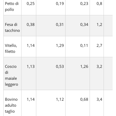
Petto di
0,25
0,19
0,23
0,8
pollo
Fesa di
0,38
0,31
0,34
1,2
tacchino
Vitello,
1,14
1,29
0,11
2,7
filetto
Coscio
1,13
0,53
1,26
3,2
di
maiale
leggero
Bovino
1,14
1,12
0,68
3,4
adulto
taglio