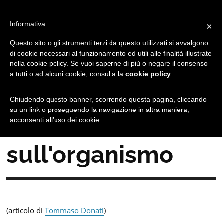
Effetti fisiologici di
Informativa
×
un regolare
Questo sito o gli strumenti terzi da questo utilizzati si avvalgono
di cookie necessari al funzionamento ed utili alle finalità illustrate
nella cookie policy. Se vuoi saperne di più o negare il consenso
esercizio fisico sul
a tutti o ad alcuni cookie, consulta la
cookie policy
.
sistema
Chiudendo questo banner, scorrendo questa pagina, cliccando
su un link o proseguendo la navigazione in altra maniera,
cardiovascolare e
acconsenti all’uso dei cookie.
sull'organismo
(articolo di
Tommaso Donati
)